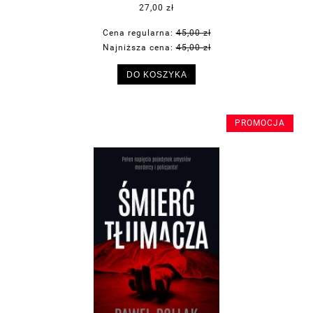
27,00 zł
Cena regularna:
45,00 zł
Najniższa cena:
45,00 zł
DO KOSZYKA
PROMOCJA