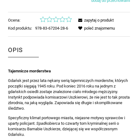
dodaj do przechowalni
Ocena:
zapytaj o produkt
Kod produktu:
978-83-67204-28-6
poleć znajomemu
OPIS
Tajemnicze morderstwa
Gdańsk jest przez lata nękany serią tajemniczych morderstw, których
początki sięgają 1945 roku. Pod koniec 2016 roku na jednym z
gdańskich osiedli zostaje znalezione ciało młodego mężczyzny.
Instynkt podpowiada komisarzowi Uszkierowi, że nie jest to tak prosta
zbrodnia, na jaką wygląda. Zapowiada się długie i skomplikowane
śledztwo.
Specyficzny klimat portowego miasta, niejasne motywy sprawców i
uparty policjant.
Spadkobierca
to czwarty tom kryminalnej serii o
komisarzu Barnabie Uszkierze, dziejącej się we współczesnym
Gdańsku.