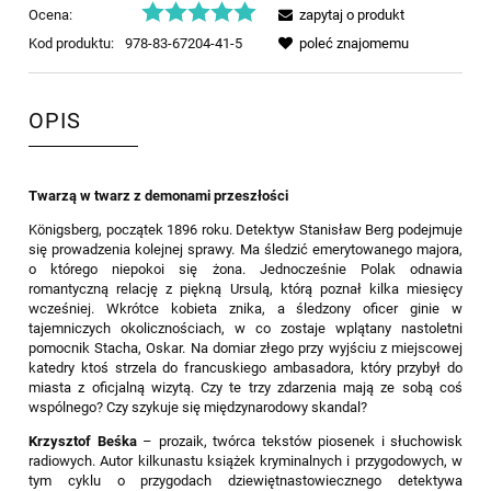
Ocena:
zapytaj o produkt
Kod produktu:
978-83-67204-41-5
poleć znajomemu
OPIS
Twarzą w twarz z demonami przeszłości
Königsberg, początek 1896 roku. Detektyw Stanisław Berg podejmuje
się prowadzenia kolejnej sprawy. Ma śledzić emerytowanego majora,
o którego niepokoi się żona. Jednocześnie Polak odnawia
romantyczną relację z piękną Ursulą, którą poznał kilka miesięcy
wcześniej. Wkrótce kobieta znika, a śledzony oficer ginie w
tajemniczych okolicznościach, w co zostaje wplątany nastoletni
pomocnik Stacha, Oskar. Na domiar złego przy wyjściu z miejscowej
katedry ktoś strzela do francuskiego ambasadora, który przybył do
miasta z oficjalną wizytą. Czy te trzy zdarzenia mają ze sobą coś
wspólnego? Czy szykuje się międzynarodowy skandal?
Krzysztof Beśka
– prozaik, twórca tekstów piosenek i słuchowisk
radiowych. Autor kilkunastu książek kryminalnych i przygodowych, w
tym cyklu o przygodach dziewiętnastowiecznego detektywa