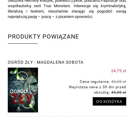
Śledztwa Herminy Wasylik, powieści
Żywok
, podcastu
Palpitacje
oraz
współautorką serii True Monsters
.
Interesuje się kryminalistyką,
literaturą i teatrem, nieustannie starając się pogodzić swoją
największą pasję – pracę – z pisaniem opowieści.
PRODUKTY POWIĄZANE
OGRÓD ZŁY - MAGDALENA SOBOTA
24,75 zł
Cena regularna:
45,00 zł
Najniższa cena z 30 dni przed
obniżką:
45,00 zł
DO KOSZYKA