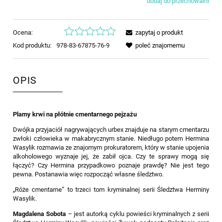
dodaj do przechowalni
Ocena:
zapytaj o produkt
Kod produktu:
978-83-67875-76-9
poleć znajomemu
OPIS
Plamy krwi na płótnie cmentarnego pejzażu
Dwójka przyjaciół nagrywających urbex znajduje na starym cmentarzu
zwłoki człowieka w makabrycznym stanie. Niedługo potem Hermina
Wasylik rozmawia ze znajomym prokuratorem, który w stanie upojenia
alkoholowego wyznaje jej, że zabił ojca. Czy te sprawy mogą się
łączyć? Czy Hermina przypadkowo poznaje prawdę? Nie jest tego
pewna. Postanawia więc rozpocząć własne śledztwo.
„Róże cmentarne” to trzeci tom kryminalnej serii Śledztwa Herminy
Wasylik.
Magdalena Sobota
– jest autorką cyklu powieści kryminalnych z serii