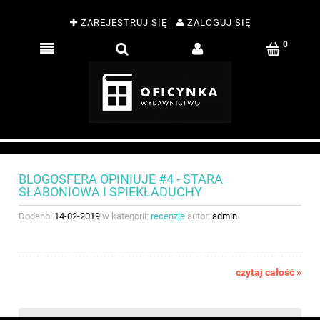
ZAREJESTRUJ SIĘ
ZALOGUJ SIĘ
BLOGOSFERA OPINIUJE #4 - STARA
SŁABONIOWA I SPIEKŁADUCHY
Dodano:
14-02-2019
w kategorii:
recenzje
autor:
admin
czytaj całość »