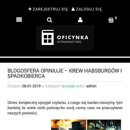
ZAREJESTRUJ SIĘ
ZALOGUJ SIĘ
BLOGOSFERA OPINIUJE – KREW HABSBURGÓW I
SPADKOBIERCA
Dodano:
08-01-2019
w kategorii:
recenzje
autor:
admin
Okres świąteczny sprzyjał czytaniu, z czego się bardzo cieszymy, tym
bardziej że wiele osób poświęciło swój cenny czas na przeczytanie
naszych powieści.