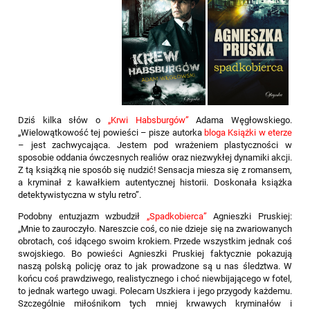
Dziś kilka słów o
„
Krwi Habsburgów
”
Adama Węgłowskiego.
„Wielowątkowość tej powieści – pisze autorka
bloga Książki w eterze
– jest zachwycająca. Jestem pod wrażeniem plastyczności w
sposobie oddania ówczesnych realiów oraz niezwykłej dynamiki akcji.
Z tą książką nie sposób się nudzić! Sensacja miesza się z romansem,
a kryminał z kawałkiem autentycznej historii. Doskonała książka
detektywistyczna w stylu retro”.
Podobny entuzjazm wzbudził
„
Spadkobierca
”
Agnieszki Pruskiej:
„Mnie to zauroczyło. Nareszcie coś, co nie dzieje się na zwariowanych
obrotach, coś idącego swoim krokiem. Przede wszystkim jednak coś
swojskiego. Bo powieści Agnieszki Pruskiej faktycznie pokazują
naszą polską policję oraz to jak prowadzone są u nas śledztwa. W
końcu coś prawdziwego, realistycznego i choć niewbijającego w fotel,
to jednak wartego uwagi. Polecam Uszkiera i jego przygody każdemu.
Szczególnie miłośnikom tych mniej krwawych kryminałów i