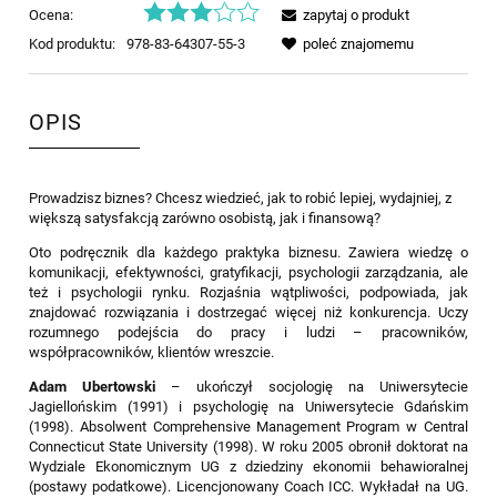
Ocena:
zapytaj o produkt
Kod produktu:
978-83-64307-55-3
poleć znajomemu
OPIS
Prowadzisz biznes? Chcesz wiedzieć, jak to robić lepiej, wydajniej, z
większą satysfakcją zarówno osobistą, jak i finansową?
Oto podręcznik dla każdego praktyka biznesu. Zawiera wiedzę o
komunikacji, efektywności, gratyfikacji, psychologii zarządzania, ale
też i psychologii rynku. Rozjaśnia wątpliwości, podpowiada, jak
znajdować rozwiązania i dostrzegać więcej niż konkurencja. Uczy
rozumnego podejścia do pracy i ludzi – pracowników,
współpracowników, klientów wreszcie.
Adam Ubertowski
– ukończył socjologię na Uniwersytecie
Jagiellońskim (1991) i psychologię na Uniwersytecie Gdańskim
(1998). Absolwent Comprehensive Management Program w Central
Connecticut State University (1998). W roku 2005 obronił doktorat na
Wydziale Ekonomicznym UG z dziedziny ekonomii behawioralnej
(postawy podatkowe). Licencjonowany Coach ICC. Wykładał na UG.