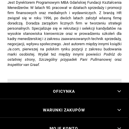
Jest Dyrektorem Programowym MBA Gdańskiej Fundacji Kształcenia
Menedżerów. W latach 90. pracował w działach sprzedaży i promocji
firm finansowych oraz medialnych i wydawniczych. Z branżą HR
związał się w roku 1996, po dwóch latach założył własną firmę
doradczą. Doradza zarządom licznych firm w tworzeniu strategii
personalnych. Specjalizuje się w rekrutacji i selekcji kandydatów na
wysokie stanowiska kierownicze oraz w prowadzeniu szkoleń dla
kadry menedżerskiej i z zakresu zaawansowanych technik sprzedaży,
negocjacji, wpływu społecznego. Jest autorem między innymi książki
Ja.com
, pierwszej na polskim rynku pozycji z zakresu budowania
marki osobistej. Wydał też między innymi powieści
Podróż do
ostatniej strony
,
Szczególny przypadek Pani Pullmanowej
oraz
Inspektor van Graaf.
OFICYNKA
WARUNKI ZAKUPÓW
MOJE KONTO