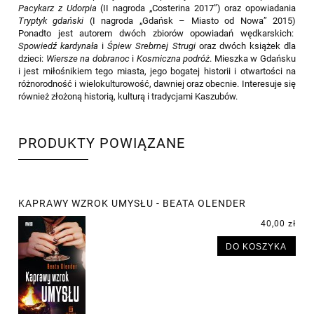
Pacykarz z Udorpia
(II nagroda „Costerina 2017”) oraz opowiadania
Tryptyk gdański
(I nagroda „Gdańsk – Miasto od Nowa” 2015)
Ponadto jest autorem dwóch zbiorów opowiadań wędkarskich:
Spowiedź kardynała
i
Śpiew Srebrnej Strugi
oraz dwóch książek dla
dzieci:
Wiersze na dobranoc
i
Kosmiczna podróż
. Mieszka w Gdańsku
i jest miłośnikiem tego miasta, jego bogatej historii i otwartości na
różnorodność i wielokulturowość, dawniej oraz obecnie. Interesuje się
również złożoną historią, kulturą i tradycjami Kaszubów.
PRODUKTY POWIĄZANE
KAPRAWY WZROK UMYSŁU - BEATA OLENDER
40,00 zł
DO KOSZYKA