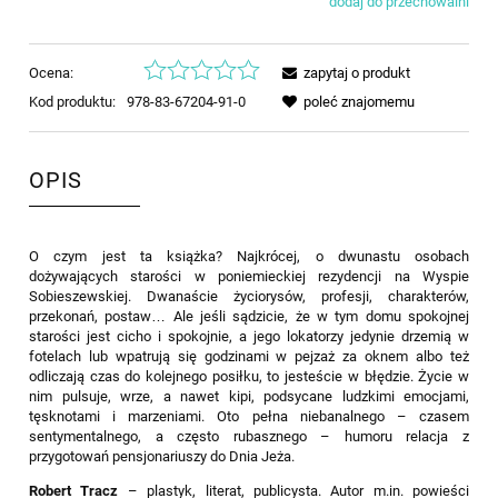
dodaj do przechowalni
Ocena:
zapytaj o produkt
Kod produktu:
978-83-67204-91-0
poleć znajomemu
OPIS
O czym jest ta książka? Najkrócej, o dwunastu osobach
dożywających starości w poniemieckiej rezydencji na Wyspie
Sobieszewskiej. Dwanaście życiorysów, profesji, charakterów,
przekonań, postaw… Ale jeśli sądzicie, że w tym domu spokojnej
starości jest cicho i spokojnie, a jego lokatorzy jedynie drzemią w
fotelach lub wpatrują się godzinami w pejzaż za oknem albo też
odliczają czas do kolejnego posiłku, to jesteście w błędzie. Życie w
nim pulsuje, wrze, a nawet kipi, podsycane ludzkimi emocjami,
tęsknotami i marzeniami. Oto pełna niebanalnego – czasem
sentymentalnego, a często rubasznego – humoru relacja z
przygotowań pensjonariuszy do Dnia Jeża.
Robert Tracz
– plastyk, literat, publicysta. Autor m.in. powieści